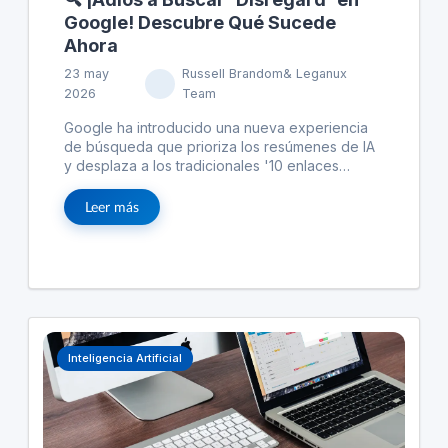
Google! Descubre Qué Sucede
Ahora
23 may
Russell Brandom& Leganux
2026
Team
Google ha introducido una nueva experiencia
de búsqueda que prioriza los resúmenes de IA
y desplaza a los tradicionales '10 enlaces
azules'. Al buscar 'disregard', los usuarios se
encuentran con un espacio vacío significativo y
Leer más
una falta de información útil, relegando a un
segundo plano enlaces relevantes como el de
Merriam-Webster. Esto contrasta con Bing, que,
aunque menos innovador, sigue
proporcionando resultados más útiles en
algunos casos. Este cambio en Google Search
puede frustrar a usuarios que buscan
definiciones y contextos específicos
Inteligencia Artificial
rápidamente.