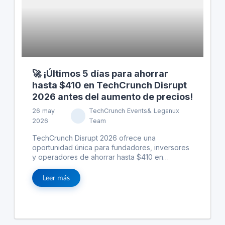
🚀 ¡Últimos 5 días para ahorrar
hasta $410 en TechCrunch Disrupt
2026 antes del aumento de precios!
26 may
TechCrunch Events& Leganux
2026
Team
TechCrunch Disrupt 2026 ofrece una
oportunidad única para fundadores, inversores
y operadores de ahorrar hasta $410 en
entradas antes del 29 de mayo. Este evento no
solo se trata de presentar proyectos, sino de
Leer más
obtener acceso real y directo a inversores y
expertos, facilitando el avance rápido de las
ideas a negocios reales. Con actividades como
el Startup Battlefield 200, Deal Flow Café y
sesiones de emparejamiento curadas, los