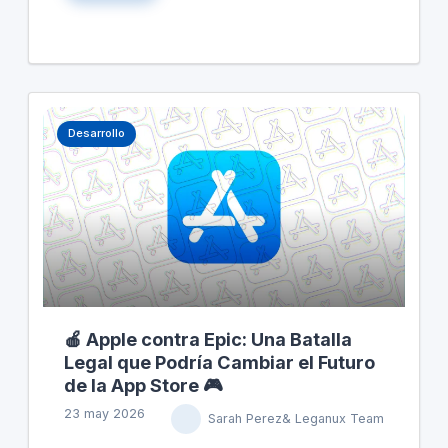
útiles. En comparación, Bing ofrece resultados
más informativos para el mismo término. Este
cambio en Google podría llevar a los usuarios a
considerar otras opciones si los resúmenes de
AI no mejoran su experiencia de búsqueda.
Desarrollo
🍎 Apple contra Epic: Una Batalla
Legal que Podría Cambiar el Futuro
de la App Store 🎮
23 may 2026
Sarah Perez& Leganux Team