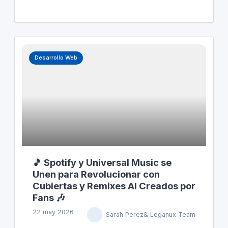
Musk perdió la demanda contra OpenAI, la
rivalidad financiera entre él y Sam Altman, CEO
de OpenAI, parece ser el próximo gran
enfrentamiento. La expectativa crece sobre
cuál de estas IPOs capturará mayor atención y
valor en el mercado.
Desarrollo Web
🎵 Spotify y Universal Music se
Unen para Revolucionar con
Cubiertas y Remixes AI Creados por
Fans 🎶
22 may 2026
Sarah Perez& Leganux Team