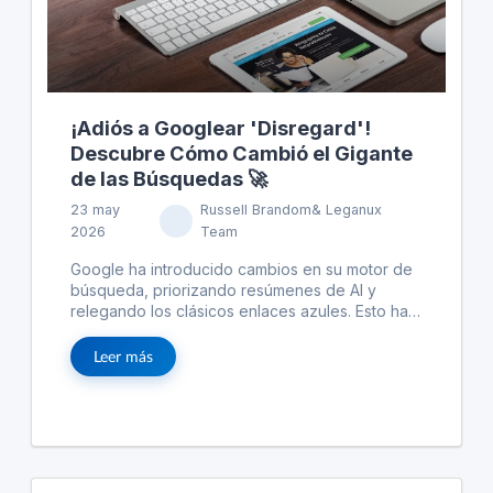
¡Adiós a Googlear 'Disregard'!
Descubre Cómo Cambió el Gigante
de las Búsquedas 🚀
23 may
Russell Brandom& Leganux
2026
Team
Google ha introducido cambios en su motor de
búsqueda, priorizando resúmenes de AI y
relegando los clásicos enlaces azules. Esto ha
generado problemas, como lo demuestra la
búsqueda del término 'disregard', que muestra
Leer más
un gran espacio vacío en lugar de enlaces
útiles. En comparación, Bing ofrece resultados
más informativos para el mismo término. Este
cambio en Google podría llevar a los usuarios a
considerar otras opciones si los resúmenes de
AI no mejoran su experiencia de búsqueda.