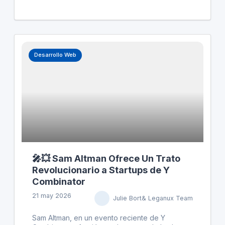
'neonube', permite a las empresas de IA actuar
como proveedores de nube, usando excesos
de capacidad para generar ingresos,
especialmente útil cuando el uso de su
asistente AI Grok ha disminuido. Este arreglo
también muestra un uso astuto de recursos,
Desarrollo Web
preparando a xAI para una futura oferta pública.
🎤💥 Sam Altman Ofrece Un Trato
Revolucionario a Startups de Y
Combinator
21 may 2026
Julie Bort& Leganux Team
Sam Altman, en un evento reciente de Y