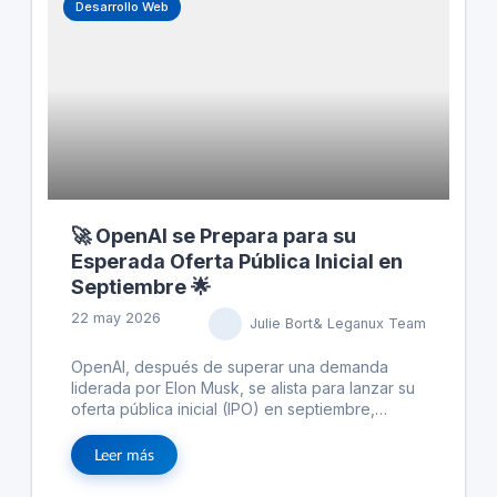
Desarrollo Web
🚀 OpenAI se Prepara para su
Esperada Oferta Pública Inicial en
Septiembre 🌟
22 may 2026
Julie Bort& Leganux Team
OpenAI, después de superar una demanda
liderada por Elon Musk, se alista para lanzar su
oferta pública inicial (IPO) en septiembre,
trabajando con bancos como Goldman Sachs y
Morgan Stanley. La noticia llega al mismo tiempo
Leer más
que se anticipa la IPO de SpaceX, otro
competidor importante en la industria. Aunque