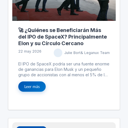
🚀 ¿Quiénes se Beneficiarán Más
del IPO de SpaceX? Principalmente
Elon y su Círculo Cercano
22 may 2026
Julie Bort& Leganux Team
El IPO de SpaceX podría ser una fuente enorme
de ganancias para Elon Musk y un pequeño
grupo de accionistas con al menos el 5% de la
empresa. Se espera que el IPO recaude unos
75 mil millones de dólares, elevando la
Leer más
valoración de la empresa a 1.7 billones de
dólares. Esto hace que incluso un 1% de
participación sea extremadamente valioso. Los
principales beneficiarios incluyen a Elon Musk,
Antonio Gracias, Luke Nosek, Gwynne Shotwell,
Bret Johnsen, Ira Ehrenpreis y Randy Glein.