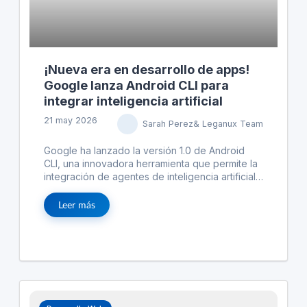
adaptarse a una amplia gama de productos.
¡Nueva era en desarrollo de apps!
Google lanza Android CLI para
integrar inteligencia artificial
21 may 2026
Sarah Perez& Leganux Team
Google ha lanzado la versión 1.0 de Android
CLI, una innovadora herramienta que permite la
integración de agentes de inteligencia artificial
(IA) en el desarrollo de aplicaciones Android.
Esta herramienta facilita el acceso a los
Leer más
recursos de Android Studio, permitiendo a los
agentes de IA, como Claude Code de OpenAI y
los propios de Google, utilizar estos recursos
para mejorar la eficiencia en la creación de
apps. El lanzamiento de Android CLI en Google
I/O representa un avance significativo en hacer
el desarrollo de apps más accesible y eficiente,
especialmente para aquellos que utilizan