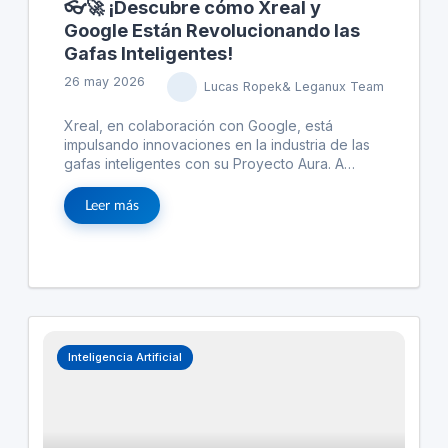
👓🚀 ¡Descubre cómo Xreal y
Google Están Revolucionando las
Gafas Inteligentes!
26 may 2026
Lucas Ropek& Leganux Team
Xreal, en colaboración con Google, está
impulsando innovaciones en la industria de las
gafas inteligentes con su Proyecto Aura. A
pesar de los desafíos iniciales como el diseño
incómodo y el software limitado, las mejoras en
Leer más
el hardware y la interfaz de usuario están
posicionando a Xreal para liderar el mercado. El
modelo Aura ofrece características como
pantallas OLED y experiencias inmersivas a
través de un dispositivo complementario
llamado 'puck'. Disponible actualmente solo
para desarrolladores, se espera que las gafas
se comercialicen ampliamente antes del final del
Inteligencia Artificial
año, con una IPO planificada antes del término
de 2026.