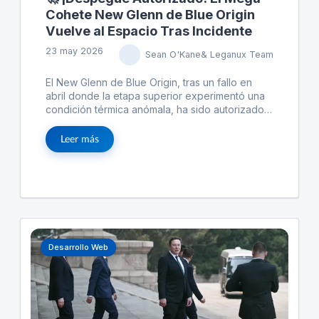
Cohete New Glenn de Blue Origin
Vuelve al Espacio Tras Incidente
23 may 2026
Sean O'Kane& Leganux Team
El New Glenn de Blue Origin, tras un fallo en
abril donde la etapa superior experimentó una
condición térmica anómala, ha sido autorizado
por la FAA para volver a volar. El problema
ocasionó que un satélite se desintegrara en la
Leer más
atmósfera, aunque estaba asegurado. Tras
entregar un informe y realizar correcciones no
especificadas, Blue Origin puede continuar con
sus planes de lanzamiento, con hasta 12
misiones previstas antes de finales de 2026. La
reutilización exitosa de la etapa de refuerzo del
cohete destaca en este proceso.
Desarrollo Web