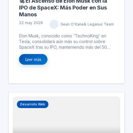
🚀 El Ascenso de Elon Musk con la
IPO de SpaceX: Más Poder en Sus
Manos
22 may 2026
Sean O'Kane& Leganux Team
Elon Musk, conocido como 'TechnoKing' en
Tesla, consolidará aún más su control sobre
SpaceX tras su IPO, manteniendo más del 50%
del poder de voto. Esto le permitirá nombrar
directores y tener un control casi total sin
Leer más
posibilidad de ser destituido. La estructura de
doble clase de acciones y las regulaciones en
Texas limitarán significativamente las acciones
legales que los accionistas pueden emprender.
Además, las estrategias de Musk incluyen el uso
de acciones no consolidadas como garantía
para préstamos y la posible configuración de un
control dinástico a través de fideicomisos.
Desarrollo Web