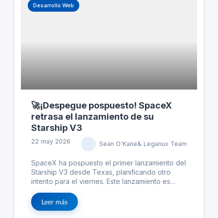
interactúan con el público, especialmente los
Desarrollo Web
jóvenes, y subraya la importancia de las redes
sociales en la política contemporánea.
🚀¡Despegue pospuesto! SpaceX
retrasa el lanzamiento de su
Starship V3
22 may 2026
Sean O'Kane& Leganux Team
SpaceX ha pospuesto el primer lanzamiento del
Starship V3 desde Texas, planificando otro
intento para el viernes. Este lanzamiento es
crucial, especialmente debido a la reciente
solicitud de IPO de SpaceX, aumentando la
Leer más
presión para demostrar progresos en su