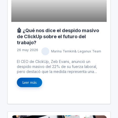
🤖 ¿Qué nos dice el despido masivo
de ClickUp sobre el futuro del
trabajo?
26 may 2026
Marina Temkin& Leganux Team
El CEO de ClickUp, Zeb Evans, anunció un
despido masivo del 22% de su fuerza laboral,
pero destacó que la medida representa una
adopción radical de la inteligencia artificial (IA),
no una reducción de costos. ClickUp ha
Leer más
integrado 3,000 agentes de IA para manejar
diversas funciones, redirigiendo el enfoque del
personal hacia la supervisión y dirección de
estos agentes. Aunque cerca del 80% de las
empresas han reducido personal debido a la
automatización, ClickUp afirma experimentar
ganancias de productividad reales, planeando