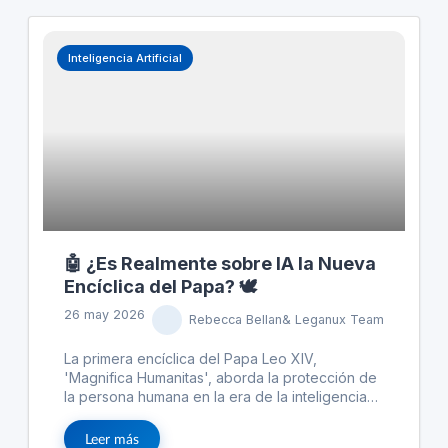
participantes pueden transformar el alcance en
frío en demos en vivo y conversaciones
significativas. Además, estar cara a cara con
Inteligencia Artificial
inversores cambia dinámicas y permite ajustes
inmediatos y efectivos. TechCrunch Disrupt está
diseñado no solo para discutir sino para crear
flujos de tratos eficientes y valiosos.
🤖 ¿Es Realmente sobre IA la Nueva
Encíclica del Papa? 🕊️
26 may 2026
Rebecca Bellan& Leganux Team
La primera encíclica del Papa Leo XIV,
'Magnifica Humanitas', aborda la protección de
la persona humana en la era de la inteligencia
artificial. Más allá de la IA, discute problemas
como la desigualdad y la concentración de
Leer más