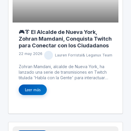
🎮👔 El Alcalde de Nueva York,
Zohran Mamdani, Conquista Twitch
para Conectar con los Ciudadanos
22 may 2026
Lauren Forristal& Leganux Team
Zohran Mamdani, alcalde de Nueva York, ha
lanzado una serie de transmisiones en Twitch
titulada 'Habla con la Gente' para interactuar
directamente con los ciudadanos. Esta iniciativa,
que también se transmite en otras plataformas
Leer más
como YouTube y TikTok, busca conectar con
las generaciones jóvenes de una manera
moderna y accesible. Durante las transmisiones,
Mamdani responde preguntas en tiempo real y
discute tanto temas ligeros como serios, desde
deportes hasta políticas públicas. Este enfoque
digital refleja un cambio en cómo los políticos