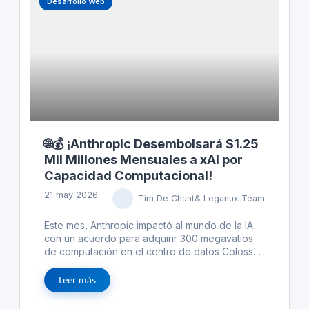
Desarrollo Web
plataformas de codificación distintas.
🌐💰 ¡Anthropic Desembolsará $1.25
Mil Millones Mensuales a xAI por
Capacidad Computacional!
21 may 2026
Tim De Chant& Leganux Team
Este mes, Anthropic impactó al mundo de la IA
con un acuerdo para adquirir 300 megavatios
de computación en el centro de datos Colossus
1, pagando $1.25 mil millones mensuales a xAI
hasta 2029. xAI utilizará este acuerdo para
Leer más
monetizar capacidad computacional no
utilizada. Este modelo, conocido como